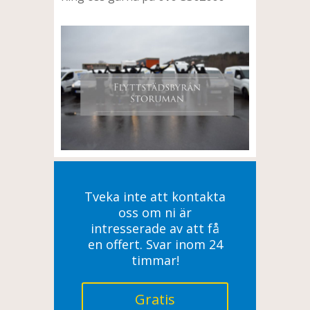
Tveka inte att kontakta
oss om ni är
intresserade av att få
en offert. Svar inom 24
timmar!
Gratis