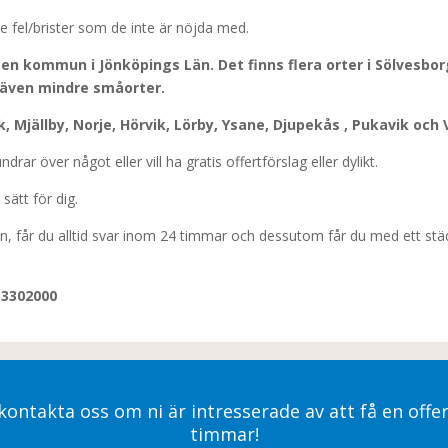
 fel/brister som de inte är nöjda med.
n kommun i Jönköpings Län. Det finns flera orter i Sölvesbo
r även mindre småorter.
k, Mjällby, Norje, Hörvik, Lörby, Ysane, Djupekås , Pukavik och V
ar över något eller vill ha gratis offertförslag eller dylikt.
 sätt för dig.
ågan, får du alltid svar inom 24 timmar och dessutom får du med ett 
0-3302000
kontakta oss om ni är intresserade av att få en offe
timmar!