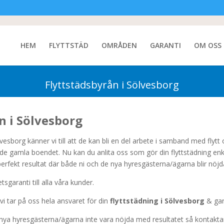
HEM
FLYTTSTÄD
OMRÅDEN
GARANTI
OM OSS
Flyttstädsbyrån i Sölvesborg
n i Sölvesborg
vesborg känner vi till att de kan bli en del arbete i samband med flytt
ör de gamla boendet. Nu kan du anlita oss som gör din flyttstädning en
 perfekt resultat där både ni och de nya hyresgästerna/ägarna blir nöjd
tsgaranti till alla våra kunder.
 vi tar på oss hela ansvaret för din
flyttstädning i Sölvesborg
& gar
 nya hyresgästerna/ägarna inte vara nöjda med resultatet så kontaktar