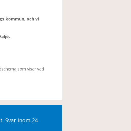
rgs kommun, och vi
alje.
städschema som visar vad
rt. Svar inom 24