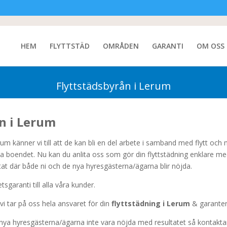
HEM
FLYTTSTÄD
OMRÅDEN
GARANTI
OM OSS
Flyttstädsbyrån i Lerum
n i Lerum
um känner vi till att de kan bli en del arbete i samband med flytt och m
la boendet. Nu kan du anlita oss som gör din flyttstädning enklare med
ltat där både ni och de nya hyresgästerna/ägarna blir nöjda.
tsgaranti till alla våra kunder.
 vi tar på oss hela ansvaret för din
flyttstädning i Lerum
& garanter
 nya hyresgästerna/ägarna inte vara nöjda med resultatet så kontaktar