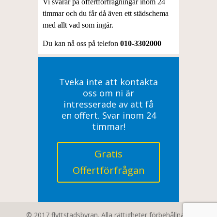
Vi svarar på offertförfrågningar inom 24
timmar och du får då även ett städschema
med allt vad som ingår.
Du kan nå oss på telefon
010-3302000
Tveka inte att kontakta
oss om ni är
intresserade av att få
en offert. Svar inom 24
timmar!
Gratis
Offertförfrågan
© 2017 flyttstadsbyran. Alla rättigheter förbehållna |